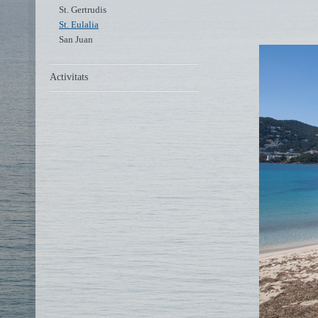
St. Gertrudis
St. Eulalia
San Juan
Activitats